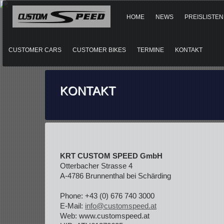
HOME
NEWS
PREISLISTEN
CUSTOMER CARS
CUSTOMER BIKES
TERMINE
KONTAKT
KONTAKT
KRT CUSTOM SPEED GmbH
Otterbacher Strasse 4
A-4786 Brunnenthal bei Schärding
Phone: +43 (0) 676 740 3000
E-Mail:
info@customspeed.at
Web: www.customspeed.at